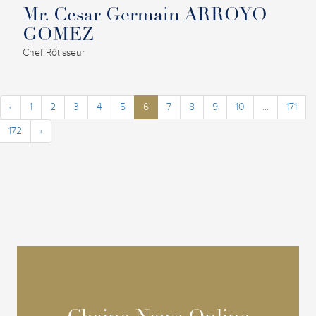
Mr. Cesar Germain ARROYO
GOMEZ
Chef Rôtisseur
‹
1
2
3
4
5
6
7
8
9
10
...
171
172
›