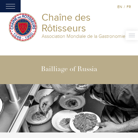
EN
/
FR
Chaîne des
Rôtisseurs
Association Mondiale de la Gastronomie
Bailliage of Russia