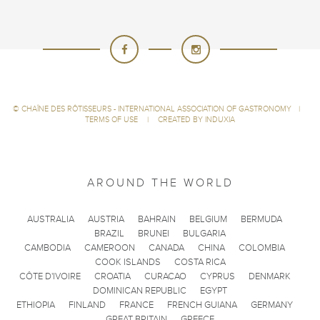
©
CHAÎNE DES RÔTISSEURS - INTERNATIONAL ASSOCIATION OF GASTRONOMY
|
TERMS OF USE
|
CREATED BY INDUXIA
AROUND THE WORLD
AUSTRALIA
AUSTRIA
BAHRAIN
BELGIUM
BERMUDA
BRAZIL
BRUNEI
BULGARIA
CAMBODIA
CAMEROON
CANADA
CHINA
COLOMBIA
COOK ISLANDS
COSTA RICA
CÔTE D'IVOIRE
CROATIA
CURACAO
CYPRUS
DENMARK
DOMINICAN REPUBLIC
EGYPT
ETHIOPIA
FINLAND
FRANCE
FRENCH GUIANA
GERMANY
GREAT BRITAIN
GREECE