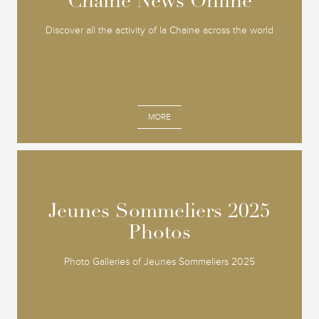
Chaine News Online
Chaine News Online
Discover all the activity of la Chaine across the world
MORE
Jeunes Sommeliers 2025
Jeunes Sommeliers 2025
Photos
Photos
Photo Galleries of Jeunes Sommeliers 2025