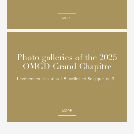
MORE
Photo galleries of the 2025
Photo galleries of the 2025
OMGD Grand Chapitre
OMGD Grand Chapitre
L'événement s'est tenu à Bruxelles en Belgique, du 3...
MORE