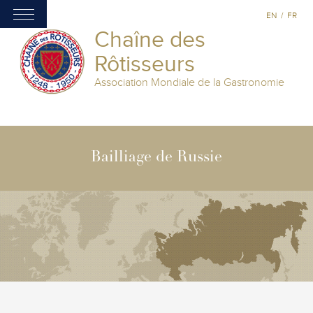
EN
/
FR
Chaîne des
Rôtisseurs
Association Mondiale de la Gastronomie
Bailliage de Russie