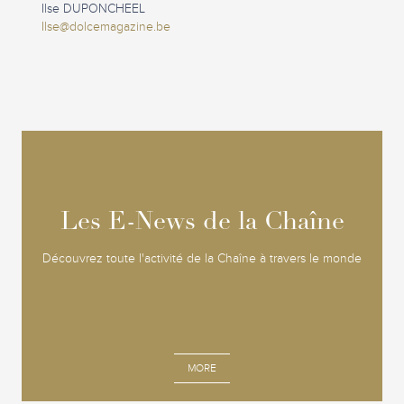
Ilse DUPONCHEEL
Ilse@dolcemagazine.be
Les E-News de la Chaîne
Les E-News de la Chaîne
Découvrez toute l'activité de la Chaîne à travers le monde
MORE