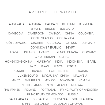
AROUND THE WORLD
AUSTRALIA
AUSTRIA
BAHRAIN
BELGIUM
BERMUDA
BRAZIL
BRUNEI
BULGARIA
CAMBODIA
CAMEROON
CANADA
CHINA
COLOMBIA
COOK ISLANDS
COSTA RICA
CÔTE D'IVOIRE
CROATIA
CURACAO
CYPRUS
DENMARK
DOMINICAN REPUBLIC
EGYPT
ETHIOPIA
FINLAND
FRANCE
FRENCH GUIANA
GERMANY
GREAT BRITAIN
GREECE
HONG KONG CHINA
HUNGARY
INDIA
INDONESIA
ISRAEL
ITALY
JAPAN
KENYA
KOREA
KUWAIT
LEBANON
LIECHTENSTEIN
LITHUANIA
LUXEMBOURG
MACAU SAR, CHINA
MALAYSIA
MALTA
MAURITIUS
MEXICO
MYANMAR
NAMIBIA
NETHERLANDS
NEW ZEALAND
NORWAY
PHILIPPINES
POLAND
PORTUGAL
PRINCIPALITY OF ANDORRA
PRINCIPALITY OF MONACO
RUSSIA
SAUDI ARABIA
SINGAPORE
SLOVENIA
SOUTH AFRICA
SPAIN
SRI LANKA
SULTANATE OF OMAN