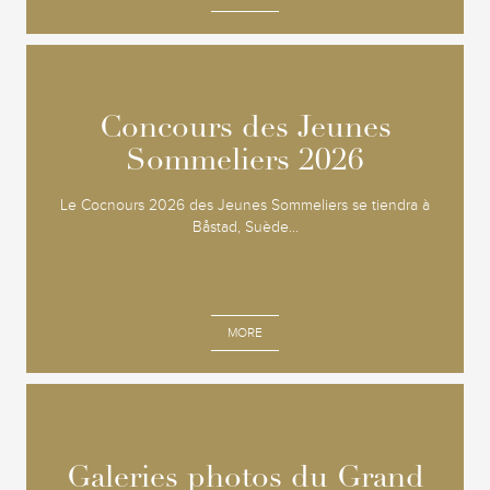
Concours des Jeunes
Concours des Jeunes
Sommeliers 2026
Sommeliers 2026
Le Cocnours 2026 des Jeunes Sommeliers se tiendra à
Båstad, Suède...
MORE
Galeries photos du Grand
Galeries photos du Grand