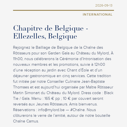
2026-09-13
INTERNATIONAL
Chapitre de Belgique -
Ellezelles, Belgique
Rejoignez le Bailliage de Belgique de la Chaîne des
Rôtisseurs pour son Garden Gala au Château du Mylord, À
11h00, nous célébrerons la Cérémonie d’Intronisation des
nouveaux membres et les promotions, suivie à 12h00
d’une réception au jardin avec Chant d’Éole et d’un
déjeuner gastronomique en cinq services. Cette tradition
fut initiée par notre Conseiller Culinaire Jean-Baptiste
Thomaes et est aujourd’hui organisée par Maître Rôtisseur
Martin Simonart du Château du Mylord. Dress code : Black
Tie / Gala. Menu : 165 € pp ; 10 € par couvert seront
reversés aux Jeunes Rôtisseurs. Amis bienvenus.
Réservations :
info@mylord.be
— #Chaîne. Nous
clôturerons le verre de l’amitié, autour de notre bouteille
Chaîne Camus.